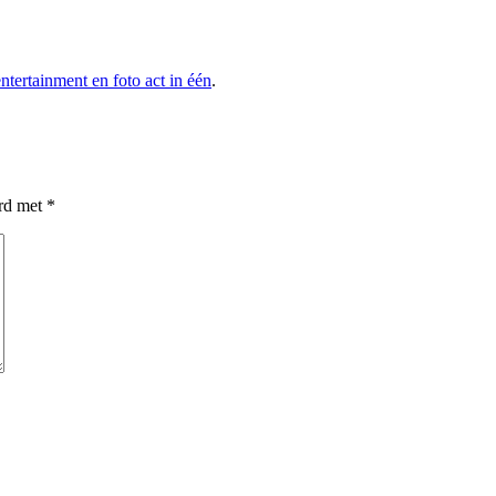
entertainment en foto act in één
.
erd met
*