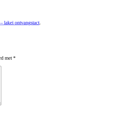
– lakei ontvangstact
.
erd met
*